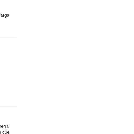
larga
nería
re que