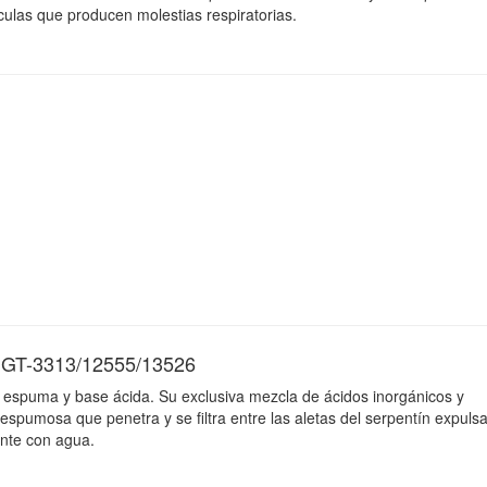
ículas que producen molestias respiratorias.
T-3313/12555/13526
a espuma y base ácida. Su exclusiva mezcla de ácidos inorgánicos y
espumosa que penetra y se filtra entre las aletas del serpentín expuls
ente con agua.